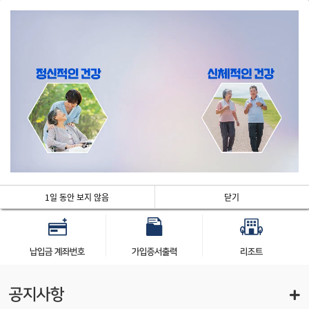
로그인
전체메뉴
5
/
5
가입신청 및
내 은급금 현황
Q&A
가입진행사항 조회
1일 동안 보지 않음
닫기
납입금 계좌번호
가입증서출력
리조트
공지사항