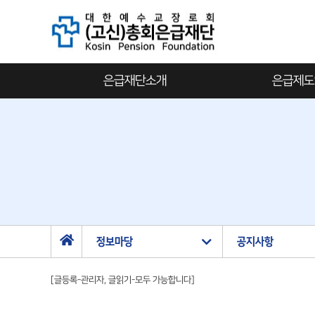
은급재단소개
은급제도
이사장인사말
운영규
은급재단 안내
시행세
은급재단 연혁
은급급
홍보영상
표준호
납입금 계좌번호
대출안
오시는 길
가입신
정보마당
공지사항
[글등록-관리자, 글읽기-모두 가능합니다]