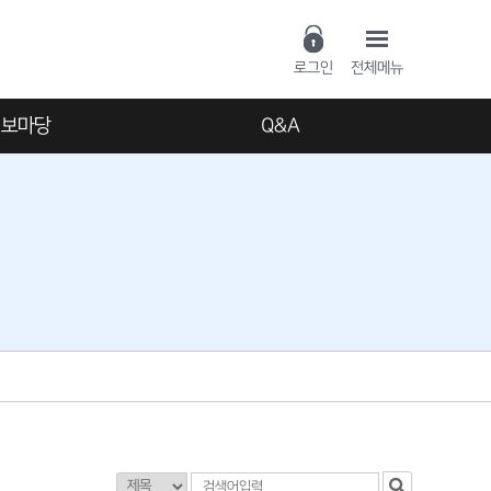
로그인
전체메뉴
정보마당
Q&A
공지사항
일대일질문
자료실
자주하는 질문
스스크랩
식다운로드
리조트