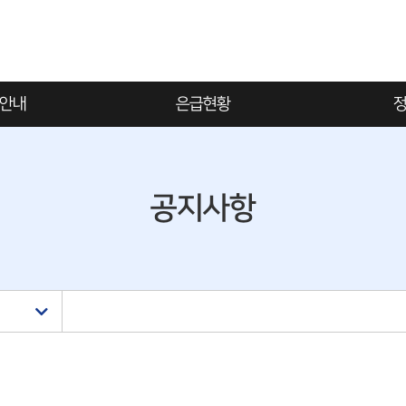
안내
은급현황
정
가입자 및 수급자 현황
칙
공지사항
여
뉴
봉표
서
내
청